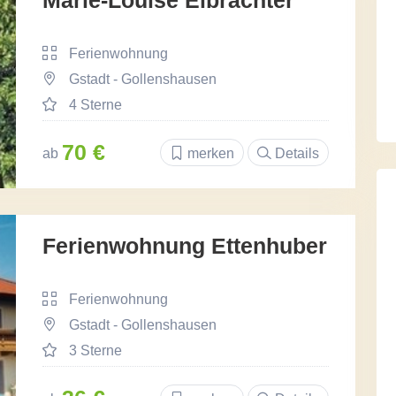
Marie-Louise Elbrächter
Ferienwohnung
Gstadt - Gollenshausen
4 Sterne
70 €
ab
merken
Details
Ferienwohnung Ettenhuber
Ferienwohnung
Gstadt - Gollenshausen
3 Sterne