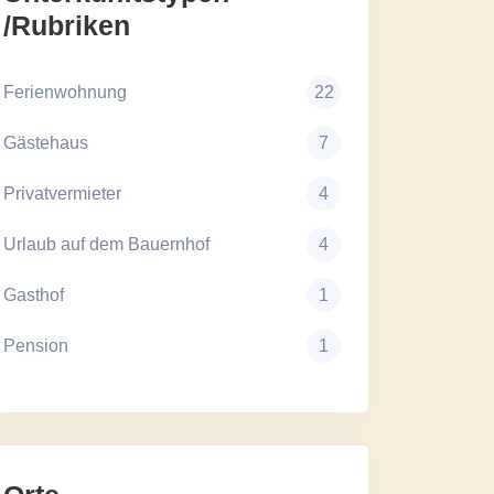
/Rubriken
Ferienwohnung
22
Gästehaus
7
Privatvermieter
4
Urlaub auf dem Bauernhof
4
Gasthof
1
Pension
1