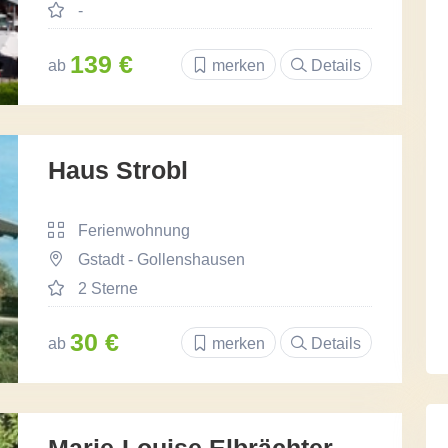
-
139 €
ab
merken
Details
Haus Strobl
Ferienwohnung
Gstadt - Gollenshausen
2 Sterne
30 €
ab
merken
Details