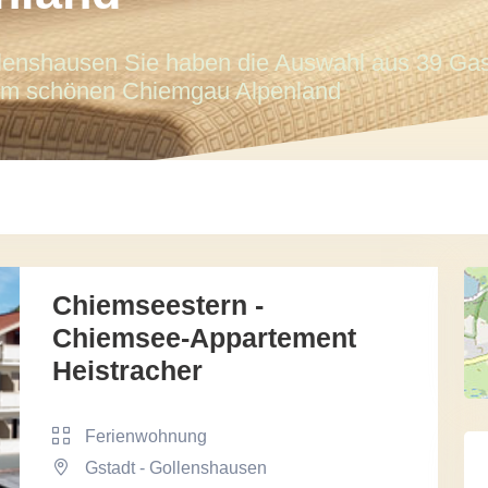
llenshausen Sie haben die Auswahl aus 39 Gas
im schönen Chiemgau Alpenland
Chiemseestern -
Chiemsee-Appartement
Heistracher
Ferienwohnung
Gstadt - Gollenshausen