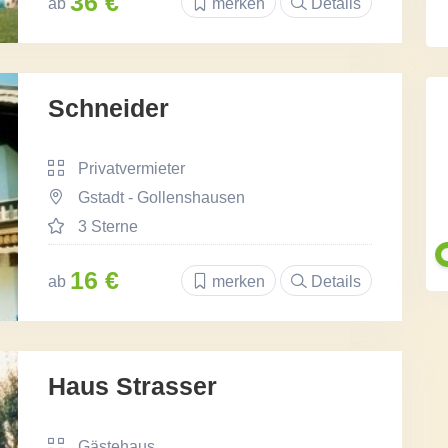
36 €
ab
merken
Details
Schneider
Privatvermieter
Gstadt - Gollenshausen
3 Sterne
16 €
ab
merken
Details
Haus Strasser
Gästehaus