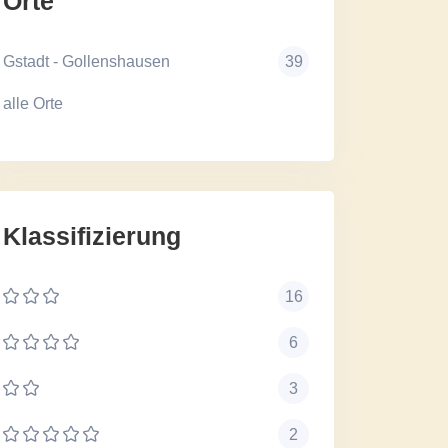
Orte
Gstadt - Gollenshausen
39
alle Orte
Klassifizierung
16
6
3
2