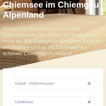
Chiemsee im Chiemgau
Alpenland
Finden Sie Gästehäuser in Gstadt -
Gollenshausen Sie haben die Auswahl aus
mehr als 800 Gastgeber Betrieben für einen
erholsamen Urlaub am Chiemsee im
schönen Chiemgau Alpenland
Gstadt - Gollenshausen
Gästehaus