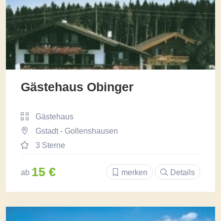
Gästehaus Obinger
Gästehaus
Gstadt - Gollenshausen
3 Sterne
15 €
ab
merken
Details