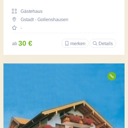
Gästehaus
Gstadt - Gollenshausen
-
30 €
ab
merken
Details