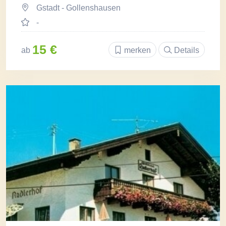
Gstadt - Gollenshausen
-
15 €
ab
merken
Details