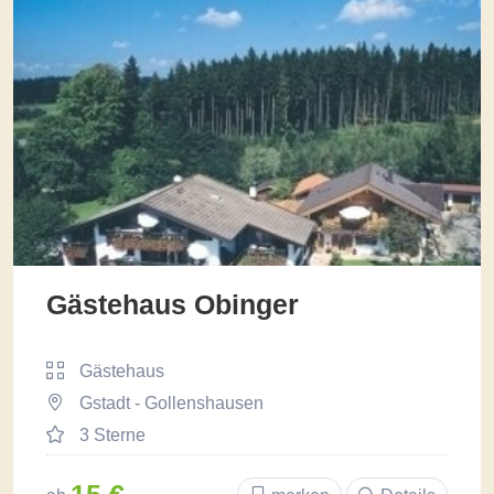
Gästehaus Obinger
Gästehaus
Gstadt - Gollenshausen
3 Sterne
15 €