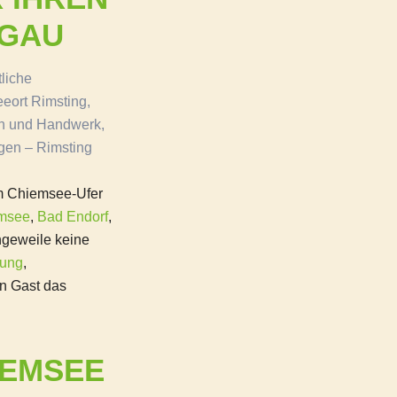
MGAU
liche
eort Rimsting,
en und Handwerk,
gen – Rimsting
am Chiemsee-Ufer
emsee
,
Bad Endorf
,
ngeweile keine
nung
,
en Gast das
IEMSEE