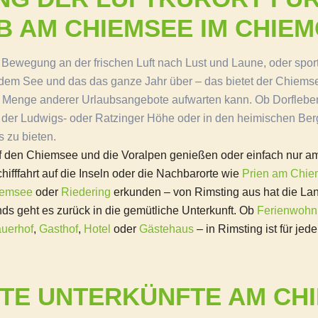
B AM CHIEMSEE IM CHIE
 Bewegung an der frischen Luft nach Lust und Laune, oder sport
dem See und das das ganze Jahr über – das bietet der Chiemse
er Menge anderer Urlaubsangebote aufwarten kann. Ob Dorfleb
der Ludwigs- oder Ratzinger Höhe oder in den heimischen Ber
s zu bieten.
uf den Chiemsee und die Voralpen genießen oder einfach nur 
ifffahrt auf die Inseln oder die Nachbarorte wie
Prien am Chi
iemsee
oder
Riedering
erkunden – von Rimsting aus hat die La
s geht es zurück in die gemütliche Unterkunft. Ob
Ferienwoh
auerhof
,
Gasthof
,
Hotel
oder
Gästehaus
– in Rimsting ist für jed
BTE UNTERKÜNFTE AM CH