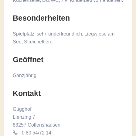
Küchenzeile, DU/WC, TV, Kinderbett vorhandenen.
Besonderheiten
Spielplatz, sehr kinderfreundlich, Liegwiese am
See, Streicheltiere.
Geöffnet
Ganzjährig
Kontakt
Gugghof
Lienzing 7
83257 Gollenshausen
0 80 54/72 14