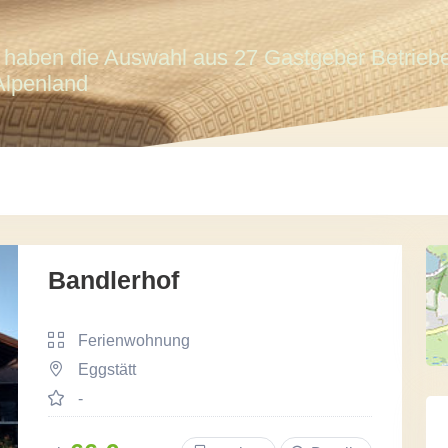
e haben die Auswahl aus 27 Gastgeber Betrieb
lpenland
Bandlerhof
Ferienwohnung
Eggstätt
-