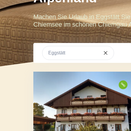
Machen Sie Urlaub in Eggstätt Si
Chiemsee im schönen Chiemgau A
Eggstätt