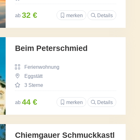
32 €
ab
merken
Details
Beim Peterschmied
Ferienwohnung
Eggstätt
3 Sterne
44 €
ab
merken
Details
Chiemgauer Schmuckkastl