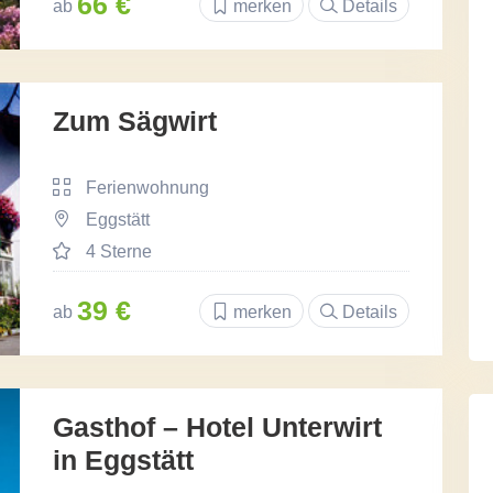
66 €
ab
merken
Details
Zum Sägwirt
Ferienwohnung
Eggstätt
4 Sterne
39 €
ab
merken
Details
Gasthof – Hotel Unterwirt
in Eggstätt