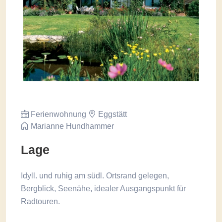
Ferienwohnung
Eggstätt
Marianne Hundhammer
Lage
Idyll. und ruhig am südl. Ortsrand gelegen,
Bergblick, Seenähe, idealer Ausgangspunkt für
Radtouren.