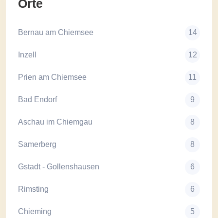
Orte
Bernau am Chiemsee
14
Inzell
12
Prien am Chiemsee
11
Bad Endorf
9
Aschau im Chiemgau
8
Samerberg
8
Gstadt - Gollenshausen
6
Rimsting
6
Chieming
5