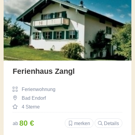
Ferienhaus Zangl
Ferienwohnung
Bad Endorf
4 Sterne
80 €
ab
merken
Details