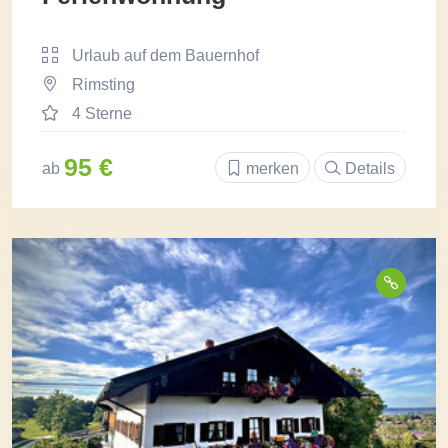
Urlaub auf dem Bauernhof
Rimsting
4 Sterne
95 €
ab
merken
Details