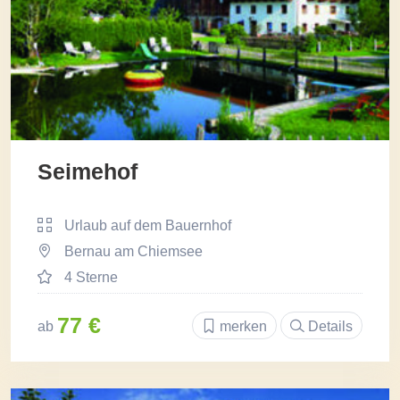
Seimehof
Urlaub auf dem Bauernhof
Bernau am Chiemsee
4 Sterne
77 €
ab
merken
Details