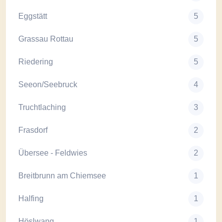
Eggstätt
5
Grassau Rottau
5
Riedering
5
Seeon/Seebruck
4
Truchtlaching
3
Frasdorf
2
Übersee - Feldwies
2
Breitbrunn am Chiemsee
1
Halfing
1
Höslwang
1