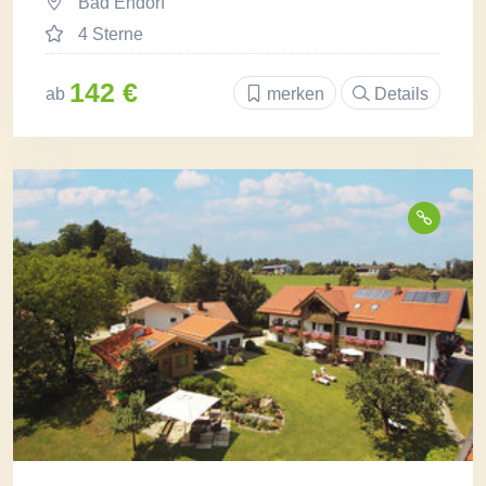
Bad Endorf
4 Sterne
142 €
ab
merken
Details