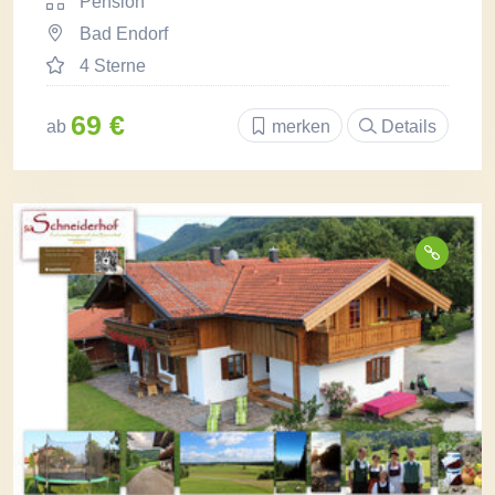
Pension
Bad Endorf
4 Sterne
69 €
ab
merken
Details