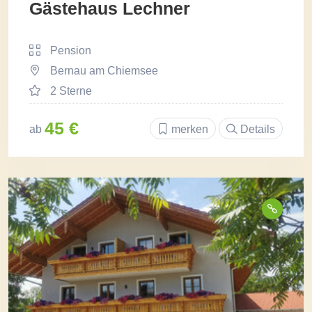
Gästehaus Lechner
Pension
Bernau am Chiemsee
2 Sterne
45 €
ab
merken
Details