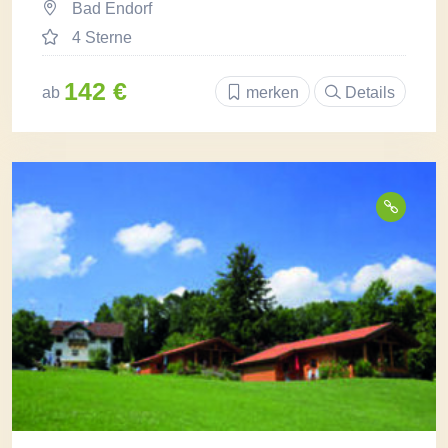
Bad Endorf
4 Sterne
142 €
ab
merken
Details