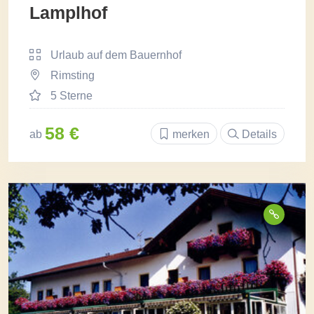
Lamplhof
Urlaub auf dem Bauernhof
Rimsting
5 Sterne
58 €
ab
merken
Details