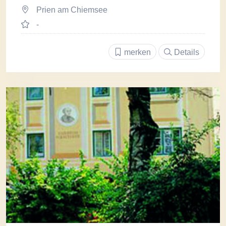
Prien am Chiemsee
-
merken
Details