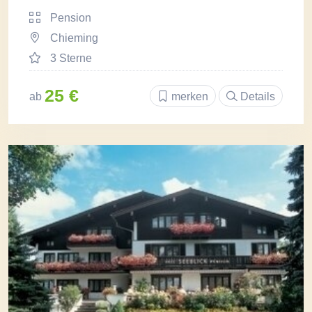
Pension
Chieming
3 Sterne
25 €
ab
merken
Details