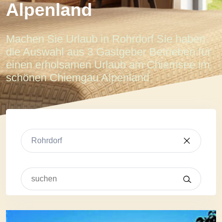
Alpenland
Machen Sie Urlaub in Rohrdorf Sie haben
die Auswahl aus 3 Gastgeber Betrieben für
einen erholsamen Urlaub am Chiemsee im
schönen Chiemgau Alpenland
Rohrdorf