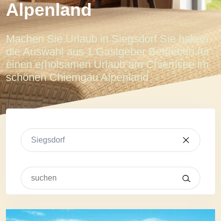
Alpenland
Machen Sie Urlaub in Siegsdorf Sie haben
die Auswahl aus 1 Gastgeber Betrieben für
einen erholsamen Urlaub am Chiemsee im
schönen Chiemgau Alpenland
Siegsdorf