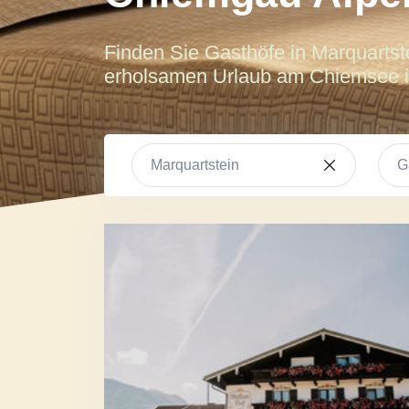
Finden Sie Gasthöfe in Marquartst
erholsamen Urlaub am Chiemsee 
Marquartstein
G