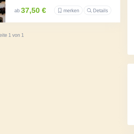
37,50 €
ab
merken
Details
eite 1 von 1