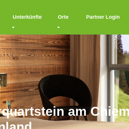
Unterkünfte
Orte
Partner Login
rquartstein am Chie
nland