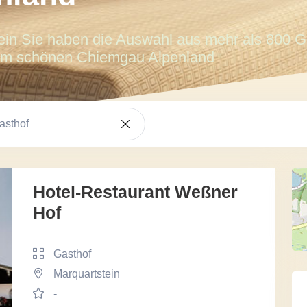
ein Sie haben die Auswahl aus mehr als 800 G
im schönen Chiemgau Alpenland
asthof
Hotel-Restaurant Weßner
Hof
Gasthof
Marquartstein
-