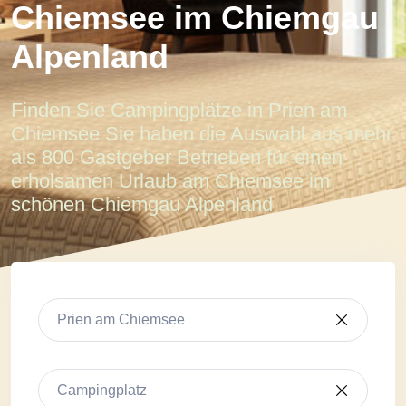
Chiemsee im Chiemgau
Alpenland
Finden Sie Campingplätze in Prien am
Chiemsee Sie haben die Auswahl aus mehr
als 800 Gastgeber Betrieben für einen
erholsamen Urlaub am Chiemsee im
schönen Chiemgau Alpenland
Prien am Chiemsee
Campingplatz