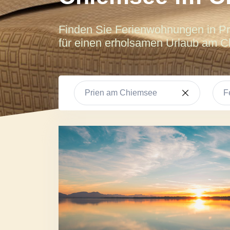
Finden Sie Ferienwohnungen in P
für einen erholsamen Urlaub am 
Prien am Chiemsee
F