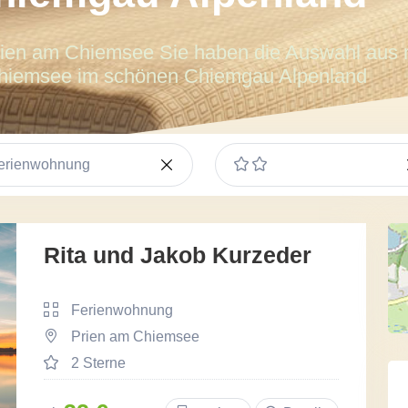
rien am Chiemsee Sie haben die Auswahl aus 
Chiemsee im schönen Chiemgau Alpenland
erienwohnung
Rita und Jakob Kurzeder
Ferienwohnung
Prien am Chiemsee
2 Sterne