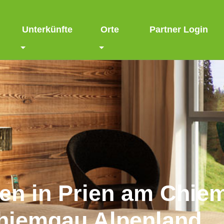
Unterkünfte
Orte
Partner Login
en in Prien am Chie
hiemgau Alpenland