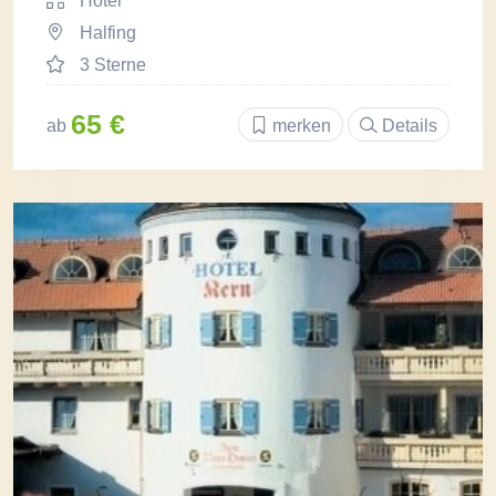
Hotel
Halfing
3 Sterne
65 €
ab
merken
Details