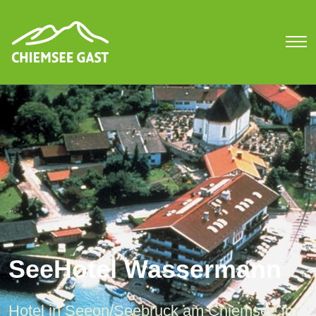
SeeHotel Wassermann
Hotel in Seeon/Seebruck am Chiemsee im