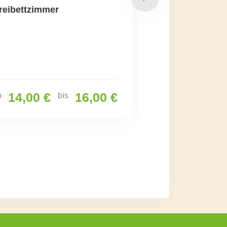
reibettzimmer
Appartement
F
14,00 €
16,00 €
25,00 €
b
bis
ab