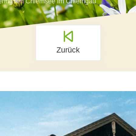
dering am Chiemsee im Chiemgau
Zurück