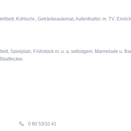
ellbett, Kühlschr., Getränkeautomat, Aufenthaltsr. m. TV, Einric
ett, Spielplatz, Frühstück m. u. a. selbstgem. Marmelade u. Bau
ballkicker.
0 80 53/10 41