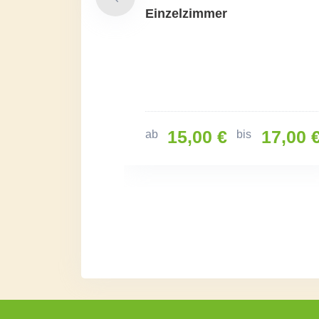
* *
Einzelzimmer
27,00 €
15,00 €
17,00 
bis
ab
bis