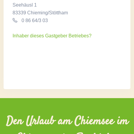
Seehäusl 1
83339 Chieming/Stöttham
0 86 64/3 03
Inhaber dieses Gastgeber Betriebes?
Den Urlaub am Chiemsee im