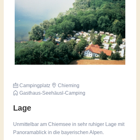
Campingplatz
Chieming
Gasthaus-Seehäusl-Camping
Lage
Unmittelbar am Chiemsee in sehr ruhiger Lage mit
Panoramablick in die bayerischen Alpen.