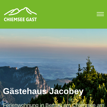
Gästehaus Jacobey
Ferienwohnung in Bernau am Chiemsee am