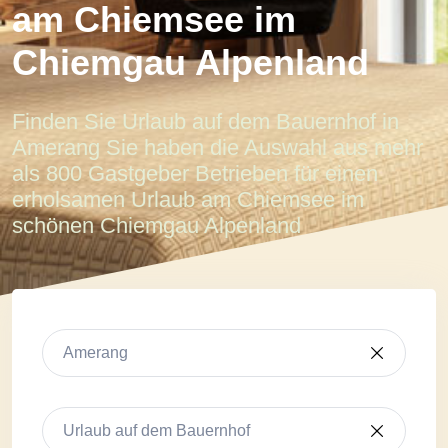
am Chiemsee im
Chiemgau Alpenland
Finden Sie Urlaub auf dem Bauernhof in
Amerang Sie haben die Auswahl aus mehr
als 800 Gastgeber Betrieben für einen
erholsamen Urlaub am Chiemsee im
schönen Chiemgau Alpenland
Amerang
Urlaub auf dem Bauernhof